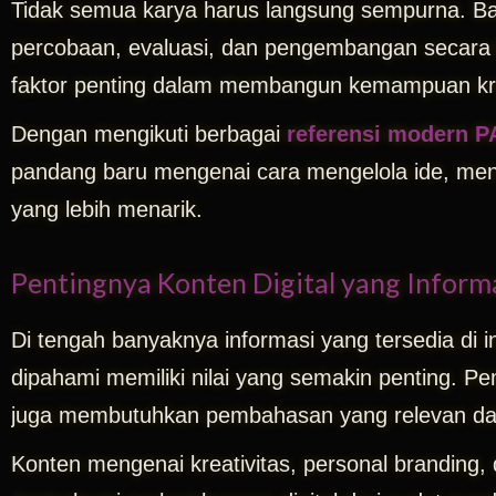
Tidak semua karya harus langsung sempurna. Bany
percobaan, evaluasi, dan pengembangan secara be
faktor penting dalam membangun kemampuan kre
Dengan mengikuti berbagai
referensi modern
pandang baru mengenai cara mengelola ide, meni
yang lebih menarik.
✈️
Pentingnya Konten Digital yang Inform
Di tengah banyaknya informasi yang tersedia di 
dipahami memiliki nilai yang semakin penting. P
juga membutuhkan pembahasan yang relevan dan 
Konten mengenai kreativitas, personal brandin