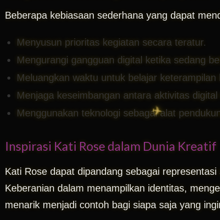
Beberapa kebiasaan sederhana yang dapat mendu
Menyusun prioritas kegiatan secara teratur.
Mengurangi gangguan digital ketika sedang be
Meluangkan waktu untuk belajar keterampilan 
Menjaga keseimbangan antara aktivitas digital
Menggunakan teknologi sebagai alat pendukung
Inspirasi Kati Rose dalam Dunia Kreatif
Kati Rose dapat dipandang sebagai representasi
Keberanian dalam menampilkan identitas, men
menarik menjadi contoh bagi siapa saja yang in