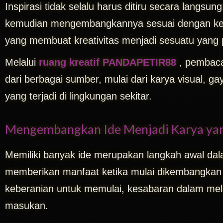
Inspirasi tidak selalu harus ditiru secara langsu
kemudian mengembangkannya sesuai dengan kepri
yang membuat kreativitas menjadi sesuatu yang 
Melalui
ruang kreatif PANDAPETIR88
, pembaca
dari berbagai sumber, mulai dari karya visual, 
yang terjadi di lingkungan sekitar.
Mengembangkan Ide Menjadi Karya yan
Memiliki banyak ide merupakan langkah awal dal
memberikan manfaat ketika mulai dikembangkan
keberanian untuk memulai, kesabaran dalam mela
masukan.