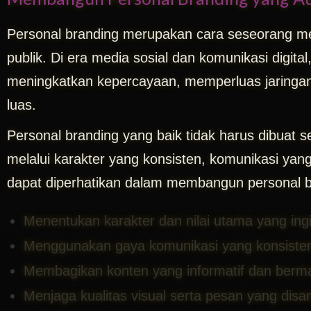
Personal branding merupakan cara seseorang mem
publik. Di era media sosial dan komunikasi digita
meningkatkan kepercayaan, memperluas jaringan
luas.
Personal branding yang baik tidak harus dibuat s
melalui karakter yang konsisten, komunikasi yang 
dapat diperhatikan dalam membangun personal br
Menentukan karakter dan nilai utama yang ingi
Menggunakan gaya komunikasi yang konsiste
Membagikan konten yang informatif dan berma
Menjaga kualitas visual serta pesan yang dis