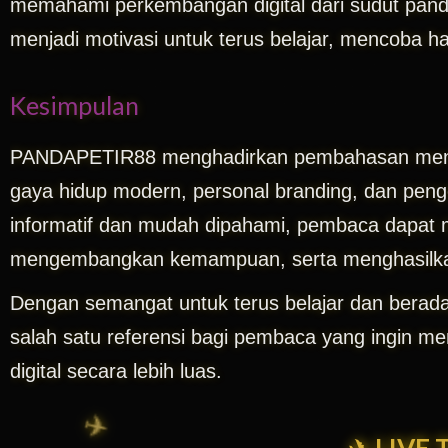
memahami perkembangan digital dari sudut pandan
menjadi motivasi untuk terus belajar, mencoba h
Kesimpulan
PANDAPETIR88 menghadirkan pembahasan mengenai
gaya hidup modern, personal branding, dan pen
informatif dan mudah dipahami, pembaca dapat 
mengembangkan kemampuan, serta menghasilkan 
Dengan semangat untuk terus belajar dan berada
salah satu referensi bagi pembaca yang ingin m
digital secara lebih luas.
✈️ LIVE